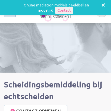
+
Online mediation middels beeldbellen
mogelijk!
Contact
Dienstverlening
Informatie
Samenwerking
Scheidingsbemiddeling bij
Over mij
echtscheiden
Nieuws