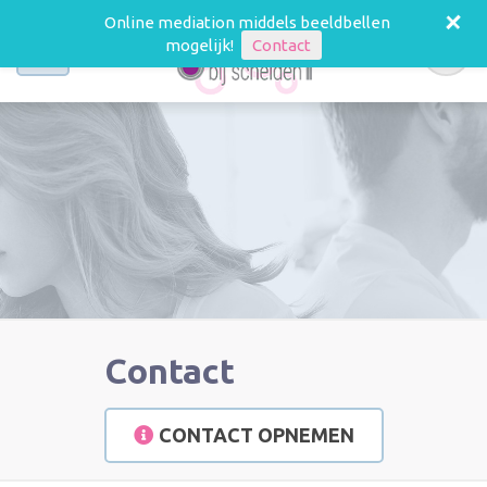
+
Online mediation middels beeldbellen
mogelijk!
Contact
Dienstverlening
Informatie
Samenwerking
Contact
Over mij
CONTACT OPNEMEN
Nieuws